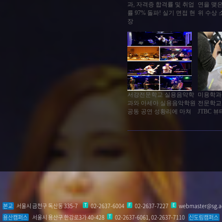
본교
서울시 금천구 독산동 335-7
T
02-2637-6004
F
02-2637-7227
E
webmaster@sg.ac
용산캠퍼스
서울시 용산구 한강로3가 40-428
T
02-2637-6061, 02-2637-7110
신도림캠퍼스